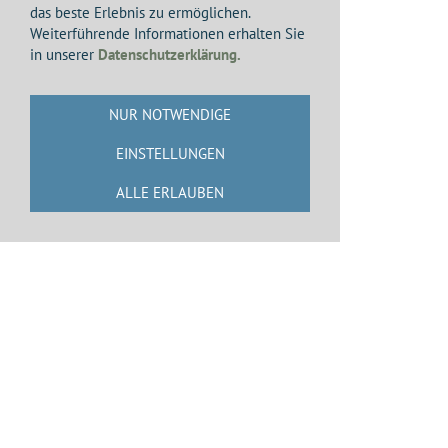
das beste Erlebnis zu ermöglichen.
Fokker
10102
D-
10.05.1963
-
Weiterführende Informationen erhalten Sie
F.27-
BAKI
in unserer
Datenschutzerklärung.
100
10186
D-
BAKU
NUR NOTWENDIGE
10200
D-
EINSTELLUNGEN
BAKE
ALLE ERLAUBEN
Cessna
35421
D-
310
IGAR
Impressum
Haftungsausschluss
Datenschutzerklärung
Sidemap
Cookie