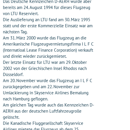
Das Deutsche Kennzeichen D-AERH wurde aber
bereits am 24. August 1994 für dieses Flugzeug
von LTU Reserviert.
Die Auslieferung an LTU fand am 30. März 1995
statt und der erste Kommerzielle Einsatz war am
nächsten Tag.
Am 31. März 2000 wurde das Flugzeug an die
Amerikanische Flugzeugvermietungsfirma I L F C
(Internatioal Lease Finance Corporation) verkauft
und direkt wieder zurückgemietet.
Der letzte Einsatz für LTU war am 29. Oktober
2002 von der Griechischen Insel Rhodos nach
Düsseldorf.
Am 20. November wurde das Flugzeug an I L F C
zurückgegeben und am 22. November zur
Umlackierung in Skyservice Airlines Bemalung
nach Hamburg geflogen.
Am gleichen Tag wurde auch das Kennzeichen D-
AERH aus der deutschen Luftfahrzeugrolle
gelöscht.
Die Kanadische Fluggesellschaft Skyservice
Airlines mietete das Flugzeug ab dem 25.