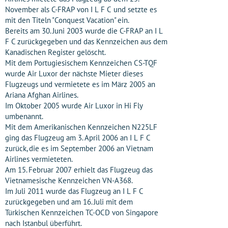
November als C-FRAP von I L F C und setzte es
mit den Titeln "Conquest Vacation" ein.
Bereits am 30. Juni 2003 wurde die C-FRAP an I L
F C zurückgegeben und das Kennzeichen aus dem
Kanadischen Register gelöscht.
Mit dem Portugiesischem Kennzeichen CS-TQF
wurde Air Luxor der nächste Mieter dieses
Flugzeugs und vermietete es im März 2005 an
Ariana Afghan Airlines.
Im Oktober 2005 wurde Air Luxor in Hi Fly
umbenannt.
Mit dem Amerikanischen Kennzeichen N225LF
ging das Flugzeug am 3. April 2006 an I L F C
zurück, die es im September 2006 an Vietnam
Airlines vermieteten.
Am 15. Februar 2007 erhielt das Flugzeug das
Vietnamesische Kennzeichen VN-A368.
Im Juli 2011 wurde das Flugzeug an I L F C
zurückgegeben und am 16. Juli mit dem
Türkischen Kennzeichen TC-OCD von Singapore
nach Istanbul überführt.