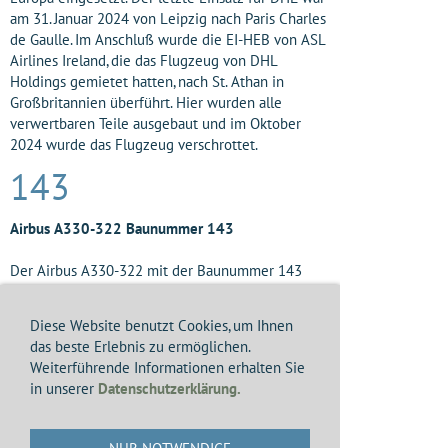
am 31. Januar 2024 von Leipzig nach Paris Charles
de Gaulle. Im Anschluß wurde die EI-HEB von ASL
Airlines Ireland, die das Flugzeug von DHL
Holdings gemietet hatten, nach St. Athan in
Großbritannien überführt. Hier wurden alle
verwertbaren Teile ausgebaut und im Oktober
2024 wurde das Flugzeug verschrottet.
143
Airbus A330-322 Baunummer 143
Der Airbus A330-322 mit der Baunummer 143
hatte seinen Erstflug mit dem Französischen
Testkennzeichen F-WWKY am 22. August 1996 in
Diese Website benutzt Cookies, um Ihnen
Toulouse.
das beste Erlebnis zu ermöglichen.
Am 2. September 1996 wurde dieses Flugzeug mit
Weiterführende Informationen erhalten Sie
dem Kennzeichen F-WWKY/9M-MKY auf der
in unserer
Datenschutzerklärung.
Luftfahrtausstellung in Farnborough in England
von Airbus ausgestellt.
Die Auslieferung an I L F C (International Lease