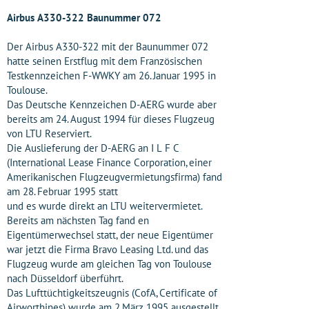
Airbus A330-322 Baunummer 072
Der Airbus A330-322 mit der Baunummer 072
hatte seinen Erstflug mit dem Französischen
Testkennzeichen F-WWKY am 26. Januar 1995 in
Toulouse.
Das Deutsche Kennzeichen D-AERG wurde aber
bereits am 24. August 1994 für dieses Flugzeug
von LTU Reserviert.
Die Auslieferung der D-AERG an I L F C
(International Lease Finance Corporation, einer
Amerikanischen Flugzeugvermietungsfirma) fand
am 28. Februar 1995 statt
und es wurde direkt an LTU weitervermietet.
Bereits am nächsten Tag fand en
Eigentümerwechsel statt, der neue Eigentümer
war jetzt die Firma Bravo Leasing Ltd. und das
Flugzeug wurde am gleichen Tag von Toulouse
nach Düsseldorf überführt.
Das Lufttüchtigkeitszeugnis (CofA, Certificate of
Airworthines) wurde am 2.März 1995 ausgestellt