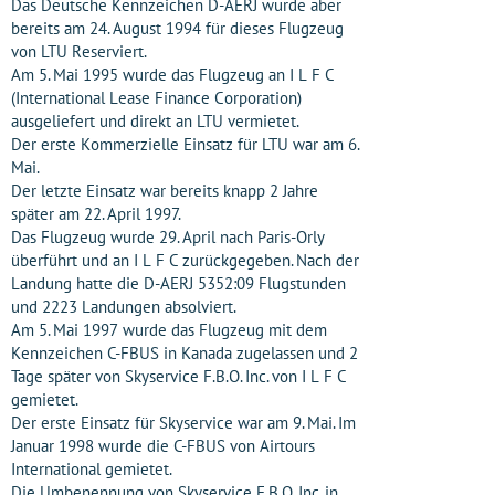
Das Deutsche Kennzeichen D-AERJ wurde aber
bereits am 24. August 1994 für dieses Flugzeug
von LTU Reserviert.
Am 5. Mai 1995 wurde das Flugzeug an I L F C
(International Lease Finance Corporation)
ausgeliefert und direkt an LTU vermietet.
Der erste Kommerzielle Einsatz für LTU war am 6.
Mai.
Der letzte Einsatz war bereits knapp 2 Jahre
später am 22. April 1997.
Das Flugzeug wurde 29. April nach Paris-Orly
überführt und an I L F C zurückgegeben. Nach der
Landung hatte die D-AERJ 5352:09 Flugstunden
und 2223 Landungen absolviert.
Am 5. Mai 1997 wurde das Flugzeug mit dem
Kennzeichen C-FBUS in Kanada zugelassen und 2
Tage später von Skyservice F.B.O. Inc. von I L F C
gemietet.
Der erste Einsatz für Skyservice war am 9. Mai. Im
Januar 1998 wurde die C-FBUS von Airtours
International gemietet.
Die Umbenennung von Skyservice F.B.O. Inc. in