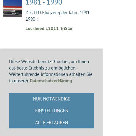
1981 - 1990
Das LTU Flugzeug der Jahre 1981 -
1990 :
Lockheed L1011 TriStar
1991 - 2000
Diese Website benutzt Cookies, um Ihnen
das beste Erlebnis zu ermöglichen.
Die LTU Flugzeuge der Jahre 1991 -
Weiterführende Informationen erhalten Sie
2000 :
in unserer
Datenschutzerklärung.
Lockheed L1011 TriStar, McDonnell-
Douglas MD-11, Airbus A330, Boeing
B757, Boeing B767
NUR NOTWENDIGE
EINSTELLUNGEN
2001 - 2010
ALLE ERLAUBEN
Die LTU Flugzeuge der Jahre 2001 -
2010 :