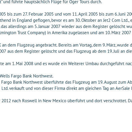
" und führte hauptsächlich Flüge für Öger Tours durch.
05 bis zum 27. Februar 2005 und vom 11. April 2005 bis zum 6. Juni 200
end in England geflogen, bevor es am 30. Oktober an Jet2 Com Ltd., e
das allerdings am 5. Januar 2007 wieder aus dem Register gelöscht wu
mington Trust Company) in Amerika zugelassen und am 10. März 2007 n
 an dem Flugzeug angebracht. Bereits am Vortag, dem 9. März, wurde 
 aus dem Register gelöscht und das Flugzeug ab dem 19. Juli an die 
gte am 1. Mai 2008 und es wurde ein Weiterer Umbau durchgeführt n
 Wells Fargo Bank Northwest.
ls Fargo Bank Northwest überführte das Flugzeug am 19. August zum Ab
. verkauft und von dieser Firma direkt am gleichen Tag an AerSale In
r 2012 nach Roswell in New Mexico überführt und dort verschrottet. 