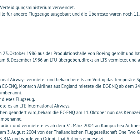
 Verteidigungsministerium verwendet.
eile für andere Flugzeuge ausgebaut und die Überreste waren noch 1
3. Oktober 1986 aus der Produktionshalle von Boeing gerollt und ha
 8. Dezember 1986 an LTU übergeben, direkt an LTS vermietet und 
ional Airways vermietet und bekam bereits am Vortag das Temporäre S
C-ENQ. Monarch Airlines aus England mietete die EC-ENQ ab dem 24. F
 umbenannt.
 dieses Flugzeug.
ete es an LTE International Airways.
hen geändert wird, bekam die EC-ENQ am 11. Oktober nun das Kennzei
 umbenannt.
 zurück und vermietete es ab dem 31. März 2004 an Kampuchea Airlin
 3. August 2004 von der Thailändischen Fluggesellschaft One Two G
-BTA und wurde von Orient Thai Airlines eingesetzt.