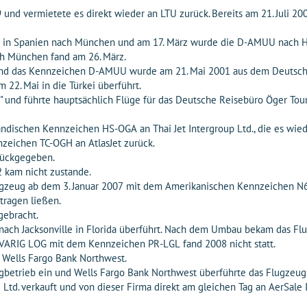
 und vermietete es direkt wieder an LTU zurück. Bereits am 21. Juli
nte in Spanien nach München und am 17. März wurde die D-AMUU nach H
ch München fand am 26. März.
t und das Kennzeichen D-AMUU wurde am 21. Mai 2001 aus dem Deutsch
2. Mai in die Türkei überführt.
i" und führte hauptsächlich Flüge für das Deutsche Reisebüro Öger Tour
ndischen Kennzeichen HS-OGA an Thai Jet Intergroup Ltd., die es wied
zeichen TC-OGH an AtlasJet zurück.
rückgegeben.
2 kam nicht zustande.
ugzeug ab dem 3. Januar 2007 mit dem Amerikanischen Kennzeichen N6
tragen ließen.
gebracht.
nach Jacksonville in Florida überführt. Nach dem Umbau bekam das F
t VARIG LOG mit dem Kennzeichen PR-LGL fand 2008 nicht statt.
 Wells Fargo Bank Northwest.
Flugbetrieb ein und Wells Fargo Bank Northwest überführte das Flugzeu
. verkauft und von dieser Firma direkt am gleichen Tag an AerSale In