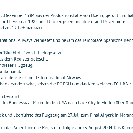
Dezember 1984 aus der Produktionshalle von Boeing gerollt und hatt
 11. Februar 1985 an LTU übergeben und direkt an LTS vermietet.
 am 12. Februar statt.
national Airways vermietet und bekam das Temporäre Spanische Kenn
Bluebird II" von LTE eingesetzt.
s dem Register gelöscht.
 dieses Flugzeug.
 umbenannt.
vermietete es an LTE International Airways.
en geändert wird, bekam die EC-EGH nun das Kennzeichen EC-HRB zug
 umbenannt.
 im Bundesstaat Maine in den USA nach Lake City in Florida überfüh
k und überführte das Flugzeug am 27. Juli zum Pinal Airpark in Marana,
 in das Amerikanische Register erfolgte am 23. August 2004. Das Ken