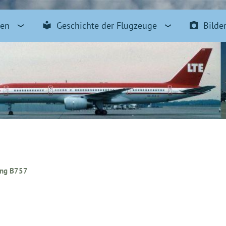
pen
Geschichte der Flugzeuge
Bilde
ing B757