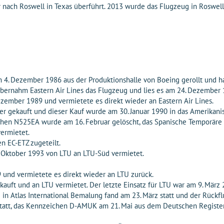
 nach Roswell in Texas überführt. 2013 wurde das Flugzeug in Roswel
. Dezember 1986 aus der Produktionshalle von Boeing gerollt und h
rnahm Eastern Air Lines das Flugzeug und lies es am 24. Dezember 1
ezember 1989 und vermietete es direkt wieder an Eastern Air Lines.
er gekauft und dieser Kauf wurde am 30. Januar 1990 in das Amerikani
chen N525EA wurde am 16. Februar gelöscht, das Spanische Temporär
vermietet.
 EC-ETZ zugeteilt.
ktober 1993 von LTU an LTU-Süd vermietet.
 und vermietete es direkt wieder an LTU zurück.
auft und an LTU vermietet. Der letzte Einsatz für LTU war am 9. März
 Atlas International Bemalung fand am 23. März statt und der Rückf
statt, das Kennzeichen D-AMUK am 21. Mai aus dem Deutschen Register