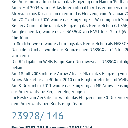
Bei Atlas International bekam das Flugzeug den Namen "Perihant
Am 5. Mai 2003 wurde Atlas International in AtlasJet umbenannt.
Air Astana aus Kasachstan mietete das Flugzeug vom 6. Januar 20
Am 20. Oktober 2006 wurde das Flugzeug zur Wartung nach South
Bei Jet2 Com Ltd. bekam das Flugzeug das Kennzeichen G-LSAF, 
Am gleichen Tag wurde es als N689GX von EAST Trust Sub-2 (Wil
überführt.
Irrtümlicherweise wurde allerdings das Kennzeichen als N688GX
Nach dem Umbau wurde das Kennzeichen N689GX am 16. Juli 2007
vermietet.
Die Rückgabe an Wells Fargo Bank Northwest als N689GX erfol
bekam.
Am 18. Juli 2008 mietete Arrow Air aus Miami das Flugzeug von
Arrow Air stellte am 30. Juni 2010 den Flugbetrieb ein und Wel
Am 8. Dezember 2011 wurde das Flugzeug an MP Arrow Leasing Ltd
das Amerikanische Register eingetragen.
Im Besitz von AerSale Inc. wurde das Flugzeug am 30. Dezembe
dem Amerikanischen Register gelöscht.
23928/ 146
Boeing B757-2G5 Baunummer 23928/ 146