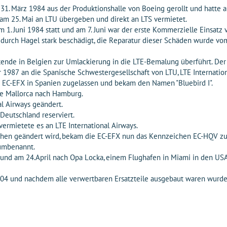
 März 1984 aus der Produktionshalle von Boeing gerollt und hatte am
 25. Mai an LTU übergeben und direkt an LTS vermietet.
. Juni 1984 statt und am 7. Juni war der erste Kommerzielle Einsatz 
rch Hagel stark beschädigt, die Reparatur dieser Schäden wurde vom 
de in Belgien zur Umlackierung in die LTE-Bemalung überführt. Der 
87 an die Spanische Schwestergesellschaft von LTU, LTE Internationa
EC-EFX in Spanien zugelassen und bekam den Namen "Bluebird I".
de Mallorca nach Hamburg.
l Airways geändert.
eutschland reserviert.
vermietete es an LTE International Airways.
hen geändert wird, bekam die EC-EFX nun das Kennzeichen EC-HQV zug
 umbenannt.
d am 24.April nach Opa Locka, einem Flughafen in Miami in den USA,
2004 und nachdem alle verwertbaren Ersatzteile ausgebaut waren wurde