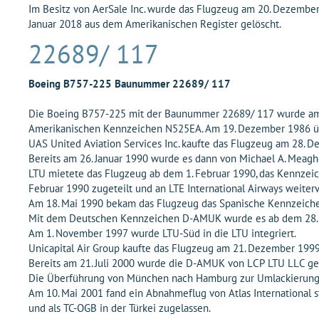
Im Besitz von AerSale Inc. wurde das Flugzeug am 20. Dezember
Januar 2018 aus dem Amerikanischen Register gelöscht.
22689/ 117
Boeing B757-225 Baunummer 22689/ 117
Die Boeing B757-225 mit der Baunummer 22689/ 117 wurde am 4
Amerikanischen Kennzeichen N525EA. Am 19. Dezember 1986 übe
UAS United Aviation Services Inc. kaufte das Flugzeug am 28. D
Bereits am 26. Januar 1990 wurde es dann von Michael A. Meagh
LTU mietete das Flugzeug ab dem 1. Februar 1990, das Kennzei
Februar 1990 zugeteilt und an LTE International Airways weiter
Am 18. Mai 1990 bekam das Flugzeug das Spanische Kennzeichen
Mit dem Deutschen Kennzeichen D-AMUK wurde es ab dem 28. O
Am 1. November 1997 wurde LTU-Süd in die LTU integriert.
Unicapital Air Group kaufte das Flugzeug am 21. Dezember 1999
Bereits am 21. Juli 2000 wurde die D-AMUK von LCP LTU LLC gek
Die Überführung von München nach Hamburg zur Umlackierung in
Am 10. Mai 2001 fand ein Abnahmeflug von Atlas International 
und als TC-OGB in der Türkei zugelassen.