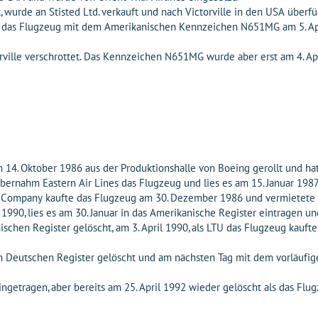
 wurde an Stisted Ltd. verkauft und nach Victorville in den USA überfü
 das Flugzeug mit dem Amerikanischen Kennzeichen N651MG am 5. Ap
ville verschrottet. Das Kennzeichen N651MG wurde aber erst am 4. Ap
4. Oktober 1986 aus der Produktionshalle von Boeing gerollt und ha
nahm Eastern Air Lines das Flugzeug und lies es am 15. Januar 1987
Company kaufte das Flugzeug am 30. Dezember 1986 und vermietete es
1990, lies es am 30. Januar in das Amerikanische Register eintragen un
hen Register gelöscht, am 3. April 1990, als LTU das Flugzeug kauft
eutschen Register gelöscht und am nächsten Tag mit dem vorläufig
ingetragen, aber bereits am 25. April 1992 wieder gelöscht als das 