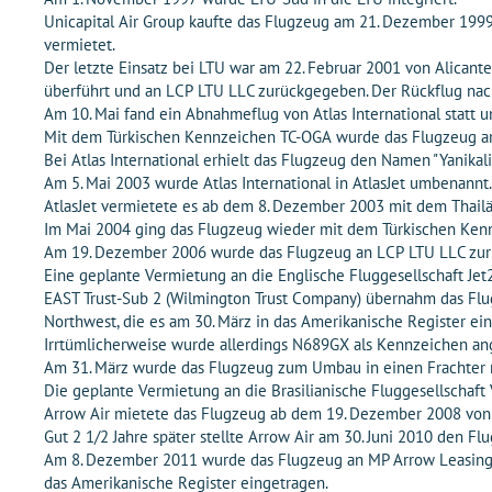
Unicapital Air Group kaufte das Flugzeug am 21. Dezember 1999
vermietet.
Der letzte Einsatz bei LTU war am 22. Februar 2001 von Alica
überführt und an LCP LTU LLC zurückgegeben. Der Rückflug na
Am 10. Mai fand ein Abnahmeflug von Atlas International stat
Mit dem Türkischen Kennzeichen TC-OGA wurde das Flugzeug am 2
Bei Atlas International erhielt das Flugzeug den Namen "Yanikal
Am 5. Mai 2003 wurde Atlas International in AtlasJet umbenannt.
AtlasJet vermietete es ab dem 8. Dezember 2003 mit dem Thailä
Im Mai 2004 ging das Flugzeug wieder mit dem Türkischen Kenn
Am 19. Dezember 2006 wurde das Flugzeug an LCP LTU LLC zu
Eine geplante Vermietung an die Englische Fluggesellschaft Jet
EAST Trust-Sub 2 (Wilmington Trust Company) übernahm das Fl
Northwest, die es am 30. März in das Amerikanische Register ein
Irrtümlicherweise wurde allerdings N689GX als Kennzeichen an
Am 31. März wurde das Flugzeug zum Umbau in einen Frachter 
Die geplante Vermietung an die Brasilianische Fluggesellschaf
Arrow Air mietete das Flugzeug ab dem 19. Dezember 2008 von
Gut 2 1/2 Jahre später stellte Arrow Air am 30. Juni 2010 den 
Am 8. Dezember 2011 wurde das Flugzeug an MP Arrow Leasing Ltd
das Amerikanische Register eingetragen.