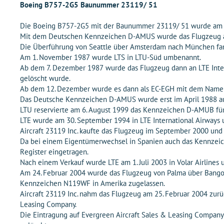
Boeing B757-2G5 Baunummer 23119/ 51
Die Boeing B757-2G5 mit der Baunummer 23119/ 51 wurde am 5. 
Mit dem Deutschen Kennzeichen D-AMUS wurde das Flugzeug am
Die Überführung von Seattle über Amsterdam nach München fand
Am 1. November 1987 wurde LTS in LTU-Süd umbenannt.
Ab dem 7. Dezember 1987 wurde das Flugzeug dann an LTE Inter
gelöscht wurde.
Ab dem 12. Dezember wurde es dann als EC-EGH mit dem Namen "
Das Deutsche Kennzeichen D-AMUS wurde erst im April 1988 au
LTU reservierte am 6. August 1999 das Kennzeichen D-AMUB für
LTE wurde am 30. September 1994 in LTE International Airways
Aircraft 23119 Inc. kaufte das Flugzeug im September 2000 und 
Da bei einem Eigentümerwechsel in Spanien auch das Kennzeich
Register eingetragen.
Nach einem Verkauf wurde LTE am 1. Juli 2003 in Volar Airlines
Am 24. Februar 2004 wurde das Flugzeug von Palma über Bangor
Kennzeichen N119WF in Amerika zugelassen.
Aircraft 23119 Inc. nahm das Flugzeug am 25. Februar 2004 zurüc
Leasing Company.
Die Eintragung auf Evergreen Aircraft Sales & Leasing Company