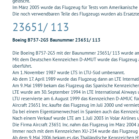
gelöscht.
Im März 2005 wurde das Flugzeug für Tests vom Amerikanische
Die noch verwendbaren Teile des Flugzeugs wurden als Ersatzt
23651/ 113
Boeing B757-2G5 Baunummer 23651/ 113
Die Boeing B757-2G5 mit der Baunummer 23651/ 113 wurde am 2
Mit dem Deutschen Kennzeichen D-AMUT wurde das Flugzeug am
überführt.
Am 1. November 1987 wurde LTS in LTU-Süd umbenannt.
Ab dem 17. April 1989 wurde das Flugzeug dann an LTE Internat
Am 9. Mai 1989 bekam das Flugzeug das Spanische Kennzeichen E
LTE wurde am 30. September 1994 in LTE International Airways
LTU reservierte am 6. August 1999 das Kennzeichen D-AMUC für
Aircraft 23651 Inc. kaufte das Flugzeug im Juli 2000 und vermiet
Da bei einem Eigentümerwechsel in Spanien auch das Kennzeic
Nach einem Verkauf wurde LTE am 1. Juli 2003 in Volar Airlines
Die Firma Aircraft 23651 Inc. nahm das Flugzeug im März 2004
Immer noch mit dem Kennzeichen XU-234 wurde das Flugzeug am
Ab dem 9. Mai 2006 bekam es das Thailändische Kennzeichen HS