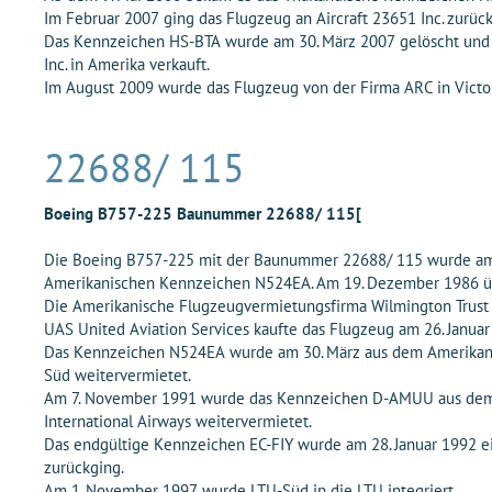
Im Februar 2007 ging das Flugzeug an Aircraft 23651 Inc. zurück,
Das Kennzeichen HS-BTA wurde am 30. März 2007 gelöscht und
Inc. in Amerika verkauft.
Im August 2009 wurde das Flugzeug von der Firma ARC in Victor
22688/ 115
Boeing B757-225 Baunummer 22688/ 115[
Die Boeing B757-225 mit der Baunummer 22688/ 115 wurde am 1
Amerikanischen Kennzeichen N524EA. Am 19. Dezember 1986 über
Die Amerikanische Flugzeugvermietungsfirma Wilmington Trust 
UAS United Aviation Services kaufte das Flugzeug am 26. Januar 
Das Kennzeichen N524EA wurde am 30. März aus dem Amerikanisc
Süd weitervermietet.
Am 7. November 1991 wurde das Kennzeichen D-AMUU aus dem D
International Airways weitervermietet.
Das endgültige Kennzeichen EC-FIY wurde am 28. Januar 1992 e
zurückging.
Am 1. November 1997 wurde LTU-Süd in die LTU integriert.