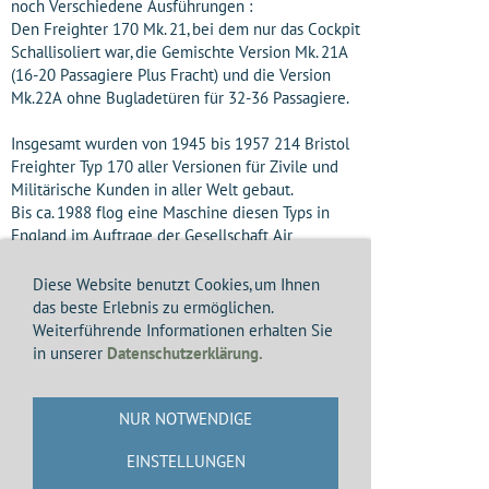
noch Verschiedene Ausführungen :
Den Freighter 170 Mk. 21, bei dem nur das Cockpit
Schallisoliert war, die Gemischte Version Mk. 21A
(16-20 Passagiere Plus Fracht) und die Version
Mk.22A ohne Bugladetüren für 32-36 Passagiere.
Insgesamt wurden von 1945 bis 1957 214 Bristol
Freighter Typ 170 aller Versionen für Zivile und
Militärische Kunden in aller Welt gebaut.
Bis ca. 1988 flog eine Maschine diesen Typs in
England im Auftrage der Gesellschaft Air
Atlantique Rennpferde innerhalb Europas und war
auch des Öfteren in Düsseldorf zu Sehen.
Diese Website benutzt Cookies, um Ihnen
das beste Erlebnis zu ermöglichen.
Technische Daten :
Weiterführende Informationen erhalten Sie
in unserer
Datenschutzerklärung.
Hochdecker mit Zwei
Kolbentriebwerken
und Einziehfahrwerk
NUR NOTWENDIGE
Länge :
20,84 m
EINSTELLUNGEN
Höhe :
8,63 m